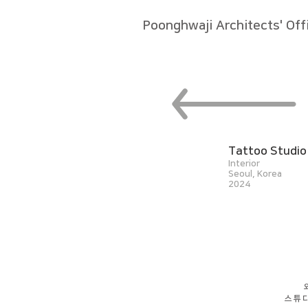
Poonghwaji Architects' Off
Tattoo Studi
Interior
Seoul, Korea
2024
스튜디